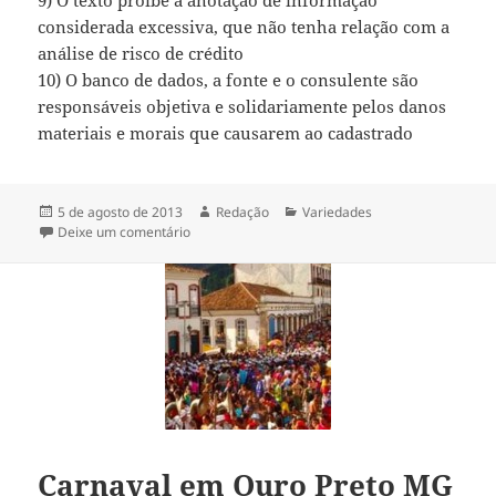
considerada excessiva, que não tenha relação com a
análise de risco de crédito
10) O banco de dados, a fonte e o consulente são
responsáveis objetiva e solidariamente pelos danos
materiais e morais que causarem ao cadastrado
Publicado
Autor
Categorias
5 de agosto de 2013
Redação
Variedades
em
em Cadastro positivo: o que é e como funciona
Deixe um comentário
Carnaval em Ouro Preto MG