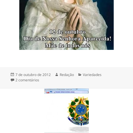
Publicado
Autor
Categorias
7 de outubro de 2012
Redação
Variedades
em
em Frases e mensagem de Nossa Senhora Aparecida par
2 comentários