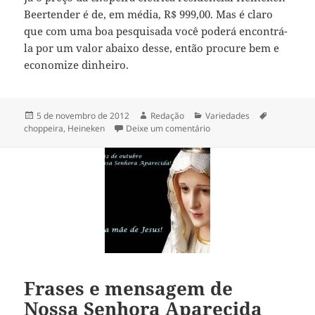
Beertender é de, em média, R$ 999,00. Mas é claro
que com uma boa pesquisada você poderá encontrá-
la por um valor abaixo desse, então procure bem e
economize dinheiro.
Publicado
Autor
Categorias
Tags
5 de novembro de 2012
Redação
Variedades
em
em Chopeira elétrica resi
choppeira
,
Heineken
Deixe um comentário
Frases e mensagem de
Nossa Senhora Aparecida