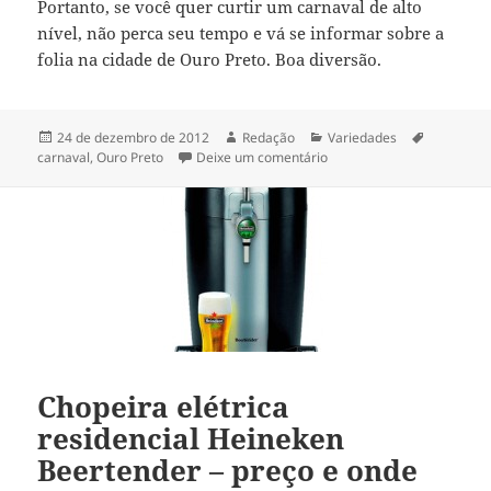
Portanto, se você quer curtir um carnaval de alto
nível, não perca seu tempo e vá se informar sobre a
folia na cidade de Ouro Preto. Boa diversão.
Publicado
Autor
Categorias
Tags
24 de dezembro de 2012
Redação
Variedades
em
em Carnaval em Ouro Preto
carnaval
,
Ouro Preto
Deixe um comentário
Chopeira elétrica
residencial Heineken
Beertender – preço e onde