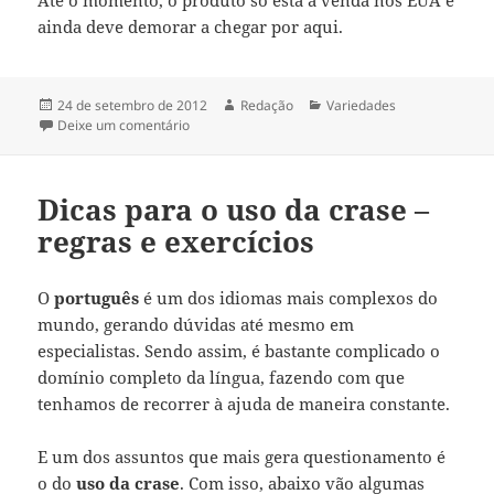
ainda deve demorar a chegar por aqui.
Publicado
Autor
Categorias
24 de setembro de 2012
Redação
Variedades
em
em Le Whif: remédio para parar de comer chocol
Deixe um comentário
Dicas para o uso da crase –
regras e exercícios
O
português
é um dos idiomas mais complexos do
mundo, gerando dúvidas até mesmo em
especialistas. Sendo assim, é bastante complicado o
domínio completo da língua, fazendo com que
tenhamos de recorrer à ajuda de maneira constante.
E um dos assuntos que mais gera questionamento é
o do
uso da crase
. Com isso, abaixo vão algumas