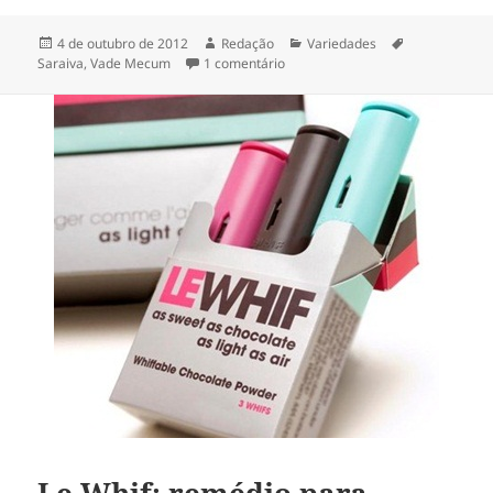
Publicado
Autor
Categorias
Tags
4 de outubro de 2012
Redação
Variedades
em
em Vade Mecum Saraiva 2013 – p
Saraiva
,
Vade Mecum
1 comentário
Le Whif: remédio para