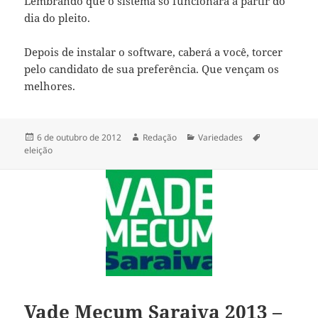
Lembrando que o sistema só funcionará a partir do
dia do pleito.
Depois de instalar o software, caberá a você, torcer
pelo candidato de sua preferência. Que vençam os
melhores.
Publicado
Autor
Categorias
Tags
6 de outubro de 2012
Redação
Variedades
em
eleição
Vade Mecum Saraiva 2013 –