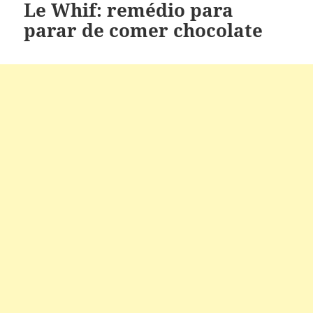
Le Whif: remédio para
parar de comer chocolate