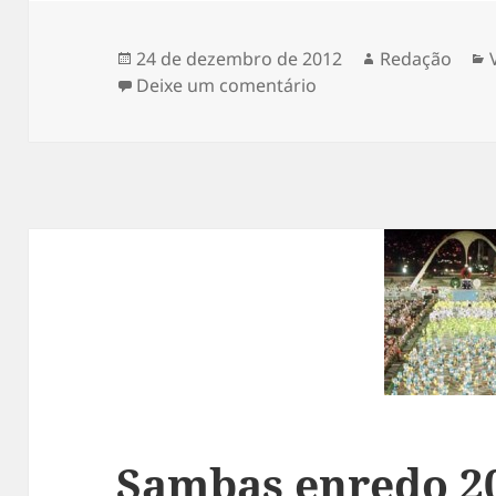
Publicado
Autor
24 de dezembro de 2012
Redação
em
em Carnaval em Ouro 
Deixe um comentário
Sambas enredo 20