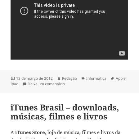
Publicado
Autor
Categorias
Tags
13 de março de 2012
Redação
Informática
Apple
,
em
em Novo iPad 3: preço, o que é, fotos e víd
Ipad
Deixe um comentário
iTunes Brasil – downloads,
músicas, filmes e livros
A
iTunes Store
, loja de música, filmes e livros da