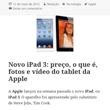
Publicado
Autor
Categorias
Tags
12 de maio de 2012
Redação
Tecnologia
Apple
em
em Apple TV e Arplay – preço e onde comprar
Deixe um comentário
Novo iPad 3: preço, o que é,
fotos e vídeo do tablet da
Apple
A
Apple
lançou na semana passada o novo
iPad
, ou
iPad 3
. O aparelho foi apresentado pelo substituto
de Steve Jobs, Tim Cook.