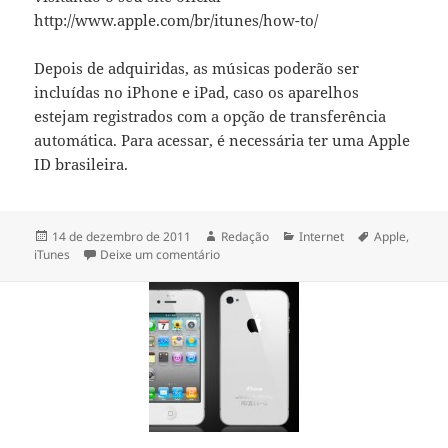
http://www.apple.com/br/itunes/how-to/
Depois de adquiridas, as músicas poderão ser
incluídas no iPhone e iPad, caso os aparelhos
estejam registrados com a opção de transferência
automática. Para acessar, é necessária ter uma Apple
ID brasileira.
Publicado
Autor
Categorias
Tags
14 de dezembro de 2011
Redação
Internet
Apple
,
em
em iTunes Brasil – downloads, músicas, fi
iTunes
Deixe um comentário