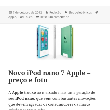
Publicado
Autor
Categorias
Tags
7 de outubro de 2012
Redação
Eletroeletrônicos
em
em Novo iPod Touch 5 Apple –
Apple
,
iPod Touch
Deixe um comentário
Novo iPod nano 7 Apple –
preço e foto
A
Apple
trouxe ao mercado mais uma geração de
seu
iPod nano
, que vem com bastantes inovações
que devem agradar os consumidores da marca
criada por Steve Jobs.