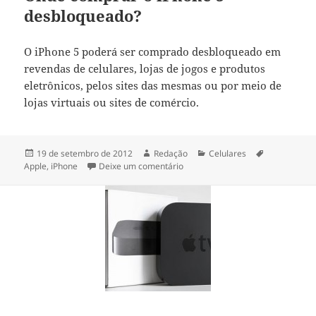
desbloqueado?
O iPhone 5 poderá ser comprado desbloqueado em
revendas de celulares, lojas de jogos e produtos
eletrônicos, pelos sites das mesmas ou por meio de
lojas virtuais ou sites de comércio.
Publicado
Autor
Categorias
Tags
19 de setembro de 2012
Redação
Celulares
em
em iPhone 5 – preço, onde compr
Apple
,
iPhone
Deixe um comentário