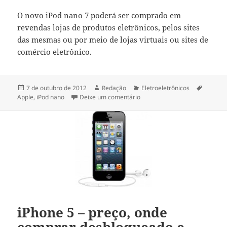
O novo iPod nano 7 poderá ser comprado em
revendas lojas de produtos eletrônicos, pelos sites
das mesmas ou por meio de lojas virtuais ou sites de
comércio eletrônico.
Publicado
Autor
Categorias
Tags
7 de outubro de 2012
Redação
Eletroeletrônicos
em
em Novo iPod nano 7 Apple – p
Apple
,
iPod nano
Deixe um comentário
iPhone 5 – preço, onde