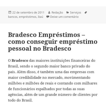
Publicado
Autor
Categorias
Tags
22 de setembro de 2011
Redação
Serviços
em
em Banco Itaú Empré
bancos
,
empréstimos
,
Itaú
Deixe um comentário
Bradesco Empréstimos –
como conseguir empréstimo
pessoal no Bradesco
O
Bradesco
das maiores instituições financeiras do
Brasil, sendo o segundo maior banco privado do
país. Além disso, é também uma das empresas com
maior credibilidade no mercado, movimentando
milhões e milhões de reais e contando com milhares
de funcionários espalhados por todas as suas
agências, além de um grande número de clientes por
todo do Brasil.