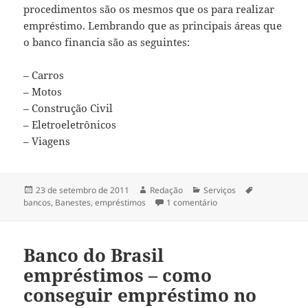
procedimentos são os mesmos que os para realizar
empréstimo. Lembrando que as principais áreas que
o banco financia são as seguintes:
– Carros
– Motos
– Construção Civil
– Eletroeletrônicos
– Viagens
Publicado
Autor
Categorias
Tags
23 de setembro de 2011
Redação
Serviços
em
em Banco do Banestes E
bancos
,
Banestes
,
empréstimos
1 comentário
Banco do Brasil
empréstimos – como
conseguir empréstimo no