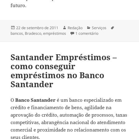
futuro.
Publicado
Autor
Categorias
Tags
22 de setembro de 2011
Redação
Serviços
em
em Bradesco Empréstim
bancos
,
Bradesco
,
empréstimos
1 comentário
Santander Empréstimos –
como conseguir
empréstimos no Banco
Santander
O
Banco Santander
é um banco especializado em
crédito e financiamento de bens, agilidade na
aprovação do crédito, automação de processos, taxas
competitivas, abrangência nacional do atendimento
comercial e proximidade no relacionamento com os
seus clientes.