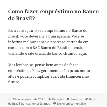
Como fazer empréstimo no Banco
do Brasil?
Para conseguir o seu empréstimo no Banco do
Brasil, você deverá ir à uma agência. Você se
informa melhor sobre o processo entrando em
contato com o
SAC Banco do Brasil
ou então
visitando o site oficial do banco clicando
aqui
.
Mas lembre-se, pense bem antes de fazer
empréstimos. Eles, geralmente, têm juros muito
altos e podem complicar sua vida financeira no
futuro.
Publicado
Autor
Categorias
Tags
23 de setembro de 2011
Redação
Serviços
Banco
em
em Banco do Br
do Brasil
,
bancos
,
empréstimos
Deixe um comentário