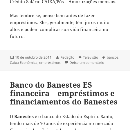
Crédito Salário CAIXA/Pós – Amortizações mensais.
Mas lembre-se, pense bem antes de fazer
empréstimos. Eles, geralmente, têm juros muito
altos e podem complicar sua vida financeira no
futuro.
Publicado
Autor
Categorias
Tags
10 de outubro de 2011
Redação
Televisão
bancos
,
em
em Caixa Econô
Caixa Econômica
,
empréstimos
Deixe um comentário
Banco do Banestes ES
financeira – empréstimos e
financiamentos do Banestes
O
Banestes
é o banco do Estado do Espírito Santo,
tendo mais de 70 anos de experiência no mercado