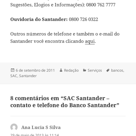
Sugestões, Elogios e Informações): 0800 762 7777
Ouvidoria do Santander:
0800 726 0322
Outros números de telefone e também o e-mail do
Santander você encontra clicando
aqui
.
Publicado
Autor
Categorias
Tags
6 de setembro de 2011
Redação
Serviços
bancos
,
em
SAC
,
Santander
8 comentários em “SAC Santander –
contato e telefone do Banco Santander”
Ana Lucia S Silva
disse:
29 de maio de 2013 às 11:14