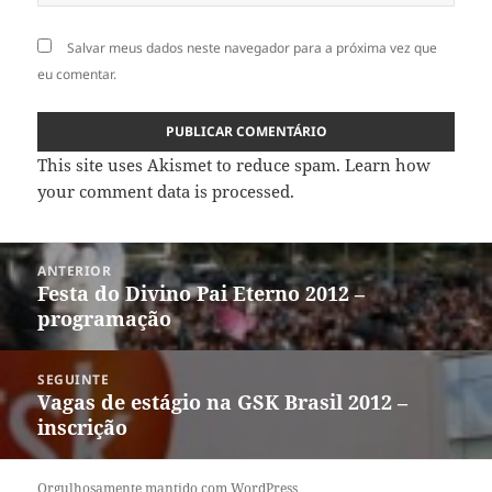
Salvar meus dados neste navegador para a próxima vez que
eu comentar.
This site uses Akismet to reduce spam.
Learn how
your comment data is processed
.
Navegação
ANTERIOR
de
Festa do Divino Pai Eterno 2012 –
Post
Post
programação
anterior:
SEGUINTE
Vagas de estágio na GSK Brasil 2012 –
Próximo
inscrição
post:
Orgulhosamente mantido com WordPress