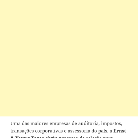
Uma das maiores empresas de auditoria, impostos,
transações corporativas e assessoria do país, a
Ernst
& Young Terco
abriu processo de seleção para