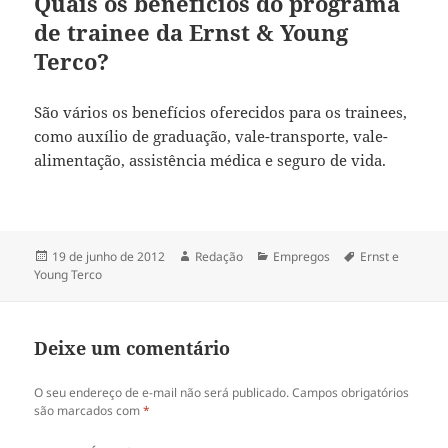
Quais os benefícios do programa
de trainee da Ernst & Young
Terco?
São vários os benefícios oferecidos para os trainees,
como auxílio de graduação, vale-transporte, vale-
alimentação, assistência médica e seguro de vida.
Publicado
Autor
Categorias
Tags
19 de junho de 2012
Redação
Empregos
Ernst e
em
Young Terco
Deixe um comentário
O seu endereço de e-mail não será publicado.
Campos obrigatórios
são marcados com
*