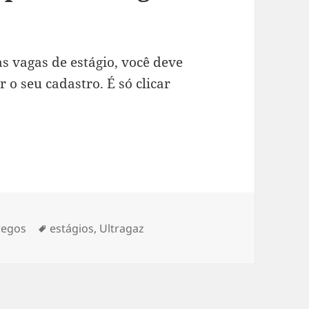
as vagas de estágio, você deve
r o seu cadastro. É só clicar
gorias
Tags
egos
estágios
,
Ultragaz