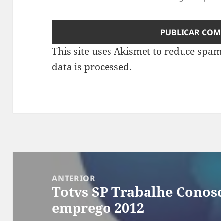
This site uses Akismet to reduce spa
data is processed
.
Navegação
de
ANTERIOR
Totvs SP Trabalhe Conosc
Post
Post
emprego 2012
anterior: