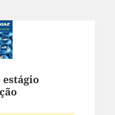
 estágio
ição