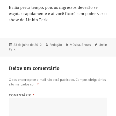
E não perca tempo, pois os ingressos deverão se
esgotar rapidamente e aí você ficará sem poder ver o
show do Linkin Park.
Publicado
Autor
Categorias
Tags
23 de julho de 2012
Redação
Música
,
Shows
Linkin
em
Park
Deixe um comentário
O seu endereço de e-mail não será publicado.
Campos obrigatórios
são marcados com
*
COMENTÁRIO
*