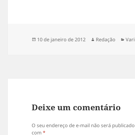
Publicado
Autor
Cat
10 de janeiro de 2012
Redação
Var
em
Deixe um comentário
O seu endereço de e-mail não será publicado
com
*