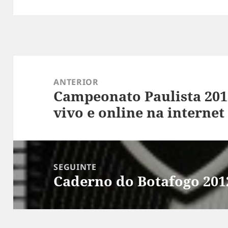
Navegação
de
ANTERIOR
Campeonato Paulista 201
Post
Post
vivo e online na internet
anterior:
SEGUINTE
Caderno do Botafogo 201
Próximo
post: