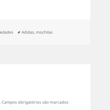
egorias
Tags
iedades
Adidas
,
mochilas
.
Campos obrigatórios são marcados