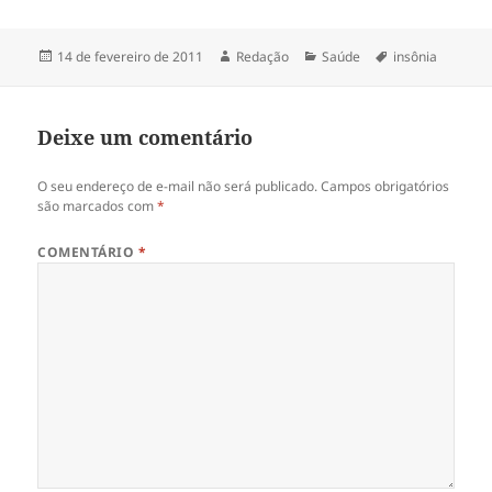
Publicado
Autor
Categorias
Tags
14 de fevereiro de 2011
Redação
Saúde
insônia
em
Deixe um comentário
O seu endereço de e-mail não será publicado.
Campos obrigatórios
são marcados com
*
COMENTÁRIO
*