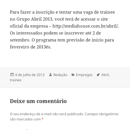
Para fazer a inscrição e tentar uma vaga de trainee
no Grupo Abril 2013, você terá de acessar o site
oficial da empresa – http://mediahouse.com.br/abril/.
Os interessados podem se inscrever até 2 de
setembro. O programa tem previsão de início para
fevereiro de 2013ês.
Publicado
Autor
Categorias
Tags
4 de julho de 2012
Redação
Empregos
Abril
,
em
trainee
Deixe um comentário
O seu endereço de e-mail não será publicado.
Campos obrigatórios
são marcados com
*