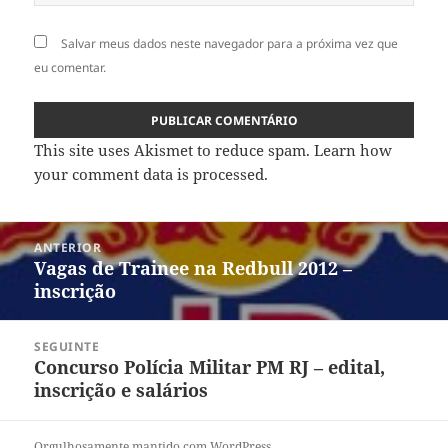
Salvar meus dados neste navegador para a próxima vez que
eu comentar.
This site uses Akismet to reduce spam.
Learn how
your comment data is processed
.
Navegação
ANTERIOR
de
Vagas de Trainee na Redbull 2012 –
Post
Post
inscrição
anterior:
SEGUINTE
Concurso Polícia Militar PM RJ – edital,
Próximo
inscrição e salários
post:
Orgulhosamente mantido com WordPress