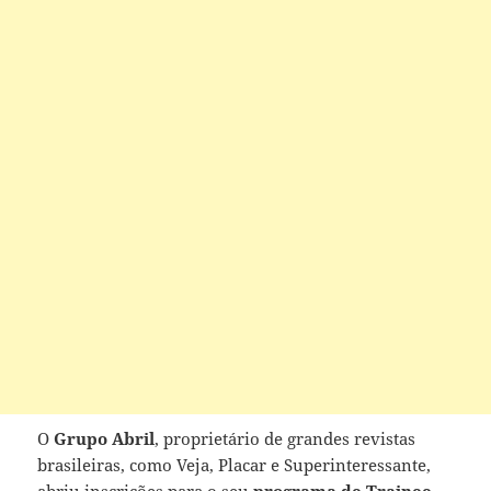
O
Grupo Abril
, proprietário de grandes revistas
brasileiras, como Veja, Placar e Superinteressante,
abriu inscrições para o seu
programa de Trainee