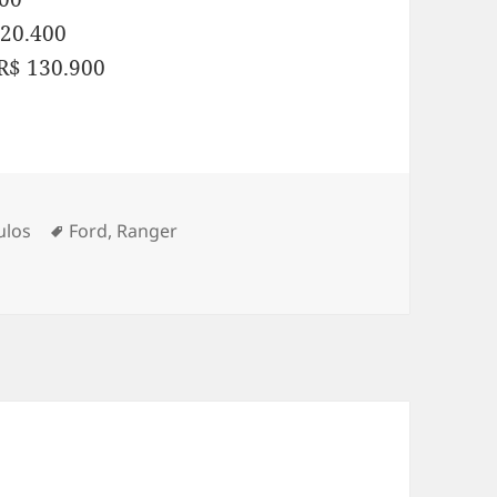
120.400
 R$ 130.900
gorias
Tags
ulos
Ford
,
Ranger
cabine dupla: preço e fotos