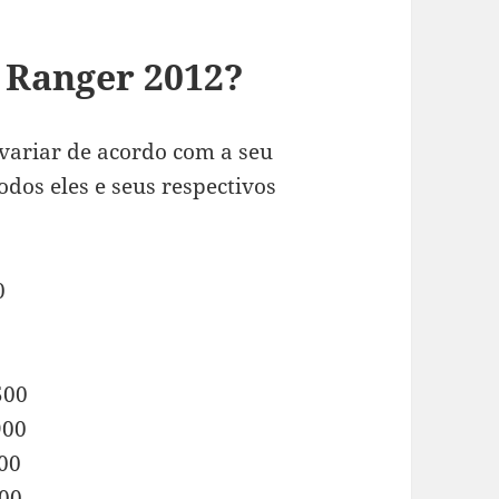
 Ranger 2012?
variar de acordo com a seu
odos eles e seus respectivos
0
500
900
900
900