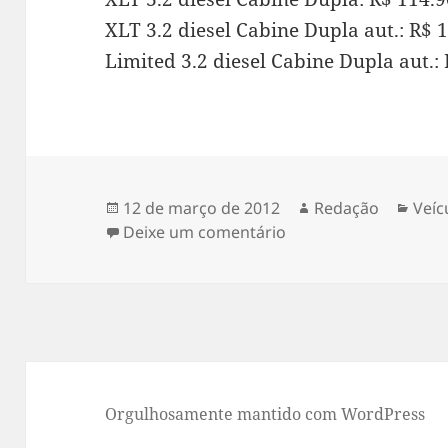
XLT 3.2 diesel Cabine Dupla aut.: R$ 
Limited 3.2 diesel Cabine Dupla aut.:
Publicado
Autor
Cate
12 de março de 2012
Redação
Veíc
em
em Nova Ranger 2012 
Deixe um comentário
Orgulhosamente mantido com WordPress