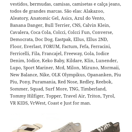
vestidos, bermudas, camisas, camisetas e calça jeans,
todos de grandes marcas. São elas: Alakazoo,
Aleatory, Anatomic Gel, Asics, Azul do Vento,
Banana Danger, Bull Terrier, CNS, Calvin Klein,
Cavalera, Coca Cola, Colcci, Colcci Fun, Converse,
Democrata, Doc Dog, Eastpak, Ellus, Ellus 2ND,
Floor, Everlast, FORUM, Factum, Fefa, Ferracini,
Ferricelli, Fila, Francajel, Freeway, Gola, Iodice
Denim, Iódice, Keko Baby, Kildare, Klin, Lunender,
Lupo, Sport Mariner, Mcd, Milon, Mizuno, Mormaii,
New Balance, Nike, OLK Olympikus, Opananken, Piu
Piu, Pony, Puramania, Red Nose, Redley, Reebok,
Sommer, Squad, Surf More, TNG, Timberland,
Tommy Hilfiger, Topper, Travel Air, Triton, Tyrol,
VR KIDS, VrWest, Coast e Just for man.