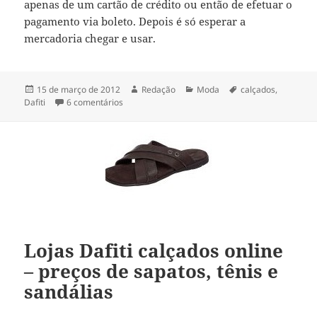
apenas de um cartão de crédito ou então de efetuar o
pagamento via boleto. Depois é só esperar a
mercadoria chegar e usar.
Publicado
Autor
Categorias
Tags
15 de março de 2012
Redação
Moda
calçados
,
em
em Dafiti calçados femininos 2012/2013 – preço
Dafiti
6 comentários
Lojas Dafiti calçados online
– preços de sapatos, tênis e
sandálias