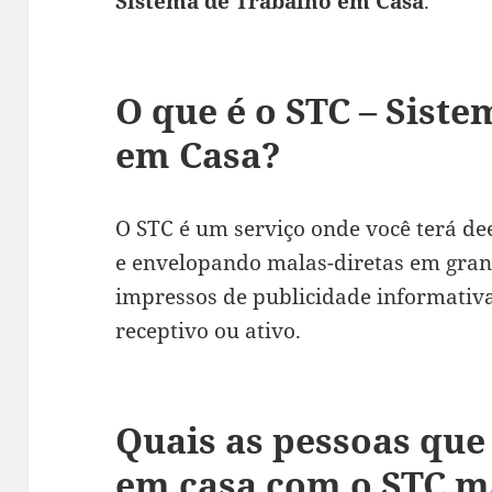
Sistema de Trabalho em Casa
.
O que é o STC – Sist
em Casa?
O STC é um serviço onde você terá de
e envelopando malas-diretas em gran
impressos de publicidade informati
receptivo ou ativo.
Quais as pessoas qu
em casa com o STC m