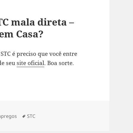
C mala direta –
 em Casa?
STC é preciso que você entre
de seu
site oficial
. Boa sorte.
tegorias
Tags
pregos
STC