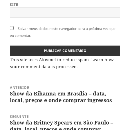
SITE
Salvar meus dados neste navegador para a próxima vez que
eu comentar.
This site uses Akismet to reduce spam.
Learn how
your comment data is processed
.
Navegação
ANTERIOR
de
Show da Rihanna em Brasília – data,
Post
Post
local, preços e onde comprar ingressos
anterior:
SEGUINTE
Show da Britney Spears em São Paulo –
Próximo
data, local, preços e onde comprar
post: