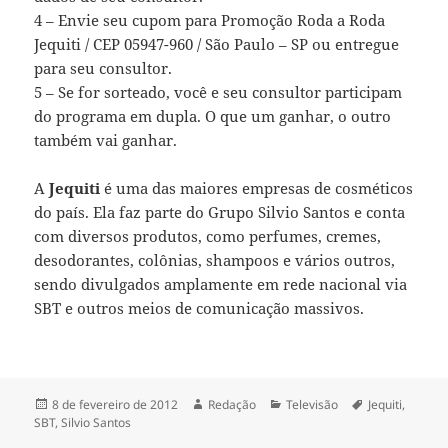
4 – Envie seu cupom para Promoção Roda a Roda
Jequiti / CEP 05947-960 / São Paulo – SP ou entregue
para seu consultor.
5 – Se for sorteado, você e seu consultor participam
do programa em dupla. O que um ganhar, o outro
também vai ganhar.
A
Jequiti
é uma das maiores empresas de cosméticos
do país. Ela faz parte do Grupo Silvio Santos e conta
com diversos produtos, como perfumes, cremes,
desodorantes, colônias, shampoos e vários outros,
sendo divulgados amplamente em rede nacional via
SBT e outros meios de comunicação massivos.
Publicado
Autor
Categorias
Tags
8 de fevereiro de 2012
Redação
Televisão
Jequiti
,
em
SBT
,
Silvio Santos