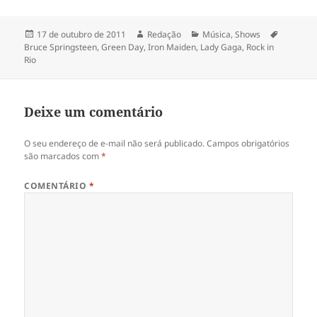
Publicado
Autor
Categorias
Tags
17 de outubro de 2011
Redação
Música
,
Shows
em
Bruce Springsteen
,
Green Day
,
Iron Maiden
,
Lady Gaga
,
Rock in
Rio
Deixe um comentário
O seu endereço de e-mail não será publicado.
Campos obrigatórios
são marcados com
*
COMENTÁRIO
*