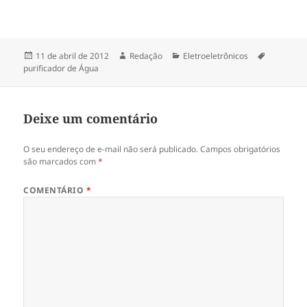
Publicado
Autor
Categorias
Tags
11 de abril de 2012
Redação
Eletroeletrônicos
em
purificador de Água
Deixe um comentário
O seu endereço de e-mail não será publicado.
Campos obrigatórios
são marcados com
*
COMENTÁRIO
*