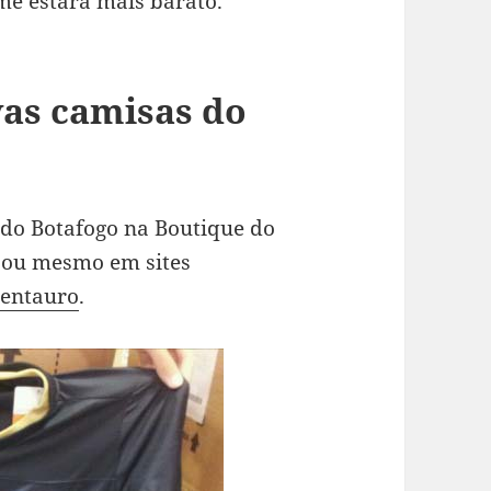
e estará mais barato.
as camisas do
do Botafogo na Boutique do
o ou mesmo em sites
entauro
.