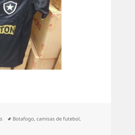
ias
Tags
s
Botafogo
,
camisas de futebol
,