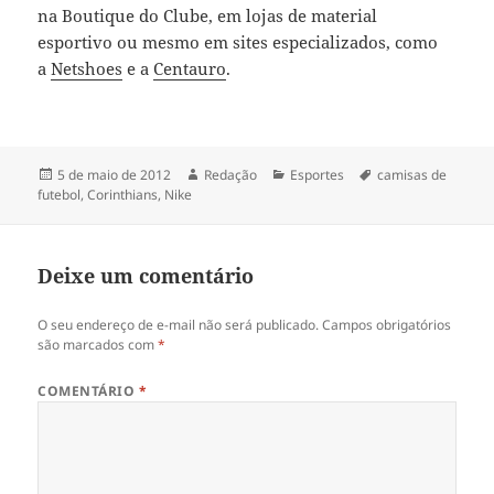
na Boutique do Clube, em lojas de material
esportivo ou mesmo em sites especializados, como
a
Netshoes
e a
Centauro
.
Publicado
Autor
Categorias
Tags
5 de maio de 2012
Redação
Esportes
camisas de
em
futebol
,
Corinthians
,
Nike
Deixe um comentário
O seu endereço de e-mail não será publicado.
Campos obrigatórios
são marcados com
*
COMENTÁRIO
*