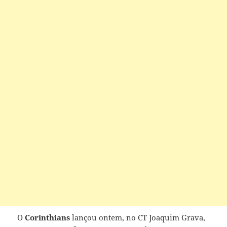
O
Corinthians
lançou ontem, no CT Joaquim Grava,