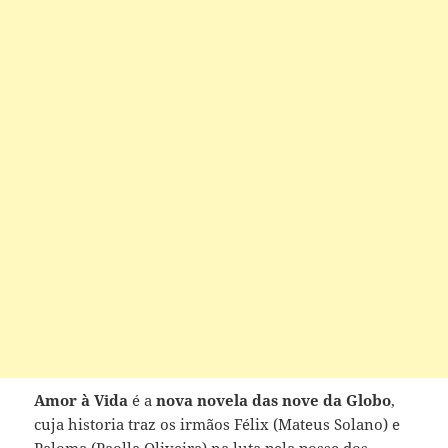
Amor à Vida
é a
nova novela das nove da Globo
,
cuja historia traz os irmãos Félix (Mateus Solano) e
Paloma (Paolla Oliveira) na luta pela posse dos