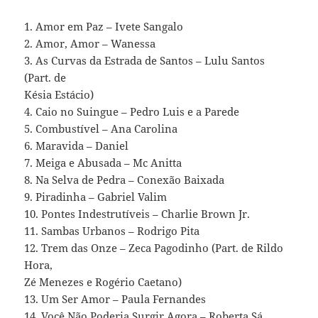
1. Amor em Paz – Ivete Sangalo
2. Amor, Amor – Wanessa
3. As Curvas da Estrada de Santos – Lulu Santos
(Part. de
Késia Estácio)
4. Caio no Suingue – Pedro Luis e a Parede
5. Combustível – Ana Carolina
6. Maravida – Daniel
7. Meiga e Abusada – Mc Anitta
8. Na Selva de Pedra – Conexão Baixada
9. Piradinha – Gabriel Valim
10. Pontes Indestrutíveis – Charlie Brown Jr.
11. Sambas Urbanos – Rodrigo Pita
12. Trem das Onze – Zeca Pagodinho (Part. de Rildo
Hora,
Zé Menezes e Rogério Caetano)
13. Um Ser Amor – Paula Fernandes
14. Você Não Poderia Surgir Agora – Roberta Sá