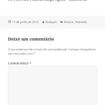
Publicado
Autor
Categorias
11 de junho de 2013
Redação
Música
,
Televisão
em
Deixe um comentário
O seu endereço de e-mail não será publicado.
Campos obrigatórios
são marcados com
*
COMENTÁRIO
*