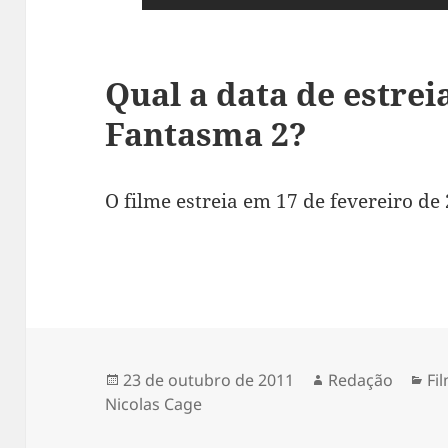
Qual a data de estre
Fantasma 2?
O filme estreia em 17 de fevereiro de
Publicado
Autor
Ca
23 de outubro de 2011
Redação
Fi
em
Nicolas Cage