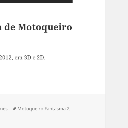
ia de Motoqueiro
 2012, em 3D e 2D.
tegorias
Tags
lmes
Motoqueiro Fantasma 2
,