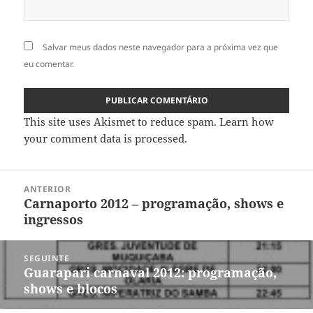
Salvar meus dados neste navegador para a próxima vez que
eu comentar.
This site uses Akismet to reduce spam.
Learn how
your comment data is processed
.
Navegação
ANTERIOR
de
Carnaporto 2012 – programação, shows e
Post
Post
ingressos
anterior:
SEGUINTE
Guarapari carnaval 2012: programação,
Próximo
shows e blocos
post: