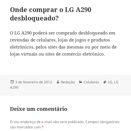
Onde comprar o LG A290
desbloqueado?
O LG A290 poderá ser comprado desbloqueado em
revendas de celulares, lojas de jogos e produtos
eletrônicos, pelos sites das mesmas ou por meio de
lojas virtuais ou sites de comércio eletrônico.
Publicado
Autor
Categorias
Tags
3 de fevereiro de 2012
Redação
Celulares
LG
,
LG
em
A290
Deixe um comentário
O seu endereço de e-mail não será publicado.
Campos obrigatórios
são marcados com
*