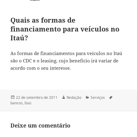
Quais as formas de
financiamento para veículos no
Itaú?
As formas de financiamentos para veículos no Itaú
são o CDC e o leasing, cujo benefício irá variar de
acordo com o seu interesse.
Publicado
Autor
Categorias
Tags
22 de setembro de 2011
Redação
Serviços
em
bancos
,
Itaú
Deixe um comentário