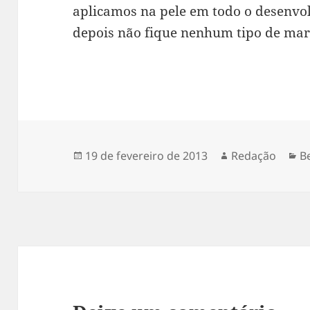
aplicamos na pele em todo o desenvo
depois não fique nenhum tipo de marc
Publicado
Autor
C
19 de fevereiro de 2013
Redação
B
em