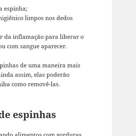
a espinha;
higiênico limpos nos dedos
r da inflamação para liberar o
ou com sangue aparecer.
espinhas de uma maneira mais
ainda assim, elas poderão
aiba como removê-las.
de espinhas
tando alimentos com gorduras