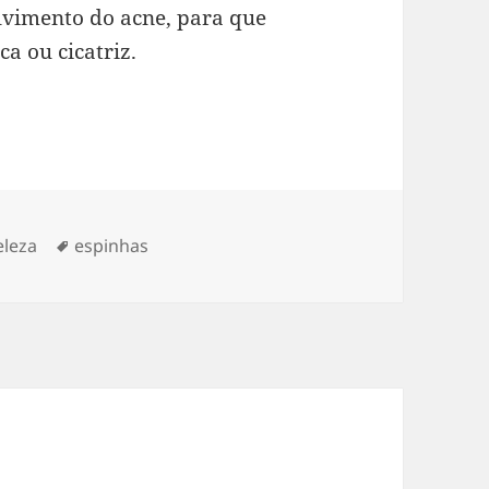
lvimento do acne, para que
a ou cicatriz.
ategorias
Tags
eleza
espinhas