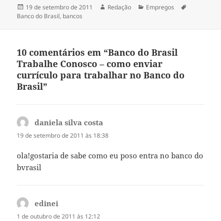
Publicado
Autor
Categorias
Tags
19 de setembro de 2011
Redação
Empregos
em
Banco do Brasil
,
bancos
10 comentários em “Banco do Brasil
Trabalhe Conosco – como enviar
currículo para trabalhar no Banco do
Brasil”
daniela silva costa
disse:
19 de setembro de 2011 às 18:38
ola!gostaria de sabe como eu poso entra no banco do
bvrasil
edinei
disse:
1 de outubro de 2011 às 12:12